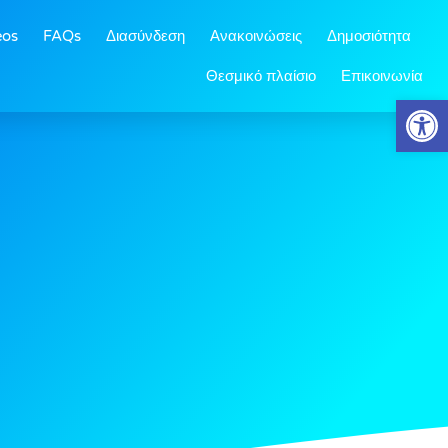
eos
FAQs
Διασύνδεση
Ανακοινώσεις
Δημοσιότητα
Θεσμικό πλαίσιο
Επικοινωνία
Ανοίξτε