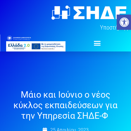
Μετάβαση
στο
Ανοίξτ
περιεχόμενο
Υποστήριξη
Μάιο και Ιούνιο ο νέος
κύκλος εκπαιδεύσεων για
την Υπηρεσία ΣΗΔΕ-Φ
25 Απριλίου, 2023