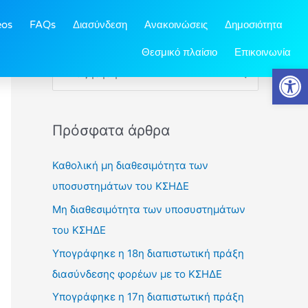
eos
FAQs
Διασύνδεση
Ανακοινώσεις
Δημοσιότητα
Θεσμικό πλαίσιο
Επικοινωνία
Ανοίξτε
Α
ν
α
Πρόσφατα άρθρα
ζ
ή
Καθολική μη διαθεσιμότητα των
τ
υποσυστημάτων του ΚΣΗΔΕ
η
Μη διαθεσιμότητα των υποσυστημάτων
του ΚΣΗΔΕ
σ
η
Υπογράφηκε η 18η διαπιστωτική πράξη
διασύνδεσης φορέων με το ΚΣΗΔΕ
γ
ι
Υπογράφηκε η 17η διαπιστωτική πράξη