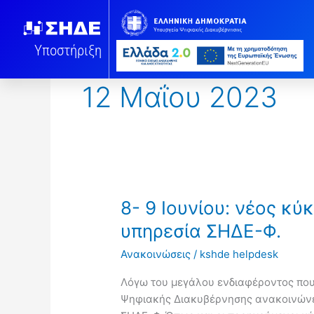
Μετάβαση
στο
περιεχόμενο
Υποστήριξη
12 Μαΐου 2023
8-
8- 9 Ιουνίου: νέος κύ
9
υπηρεσία ΣΗΔΕ-Φ.
Ιουνίου:
Ανακοινώσεις
/
kshde helpdesk
νέος
κύκλος
Λόγω του μεγάλου ενδιαφέροντος που
εκπαίδευσης
Ψηφιακής Διακυβέρνησης ανακοινώνει
στην