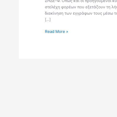
ΣΗΔΕ-Φ. Όπως και οι προηγούμενοι κύ
υπηρεσία
στελέχη φορέων που εξετάζουν τη λή
ΣΗΔΕ-
διακίνηση των εγγράφων τους μέσω τ
Φ.
[…]
Read More »